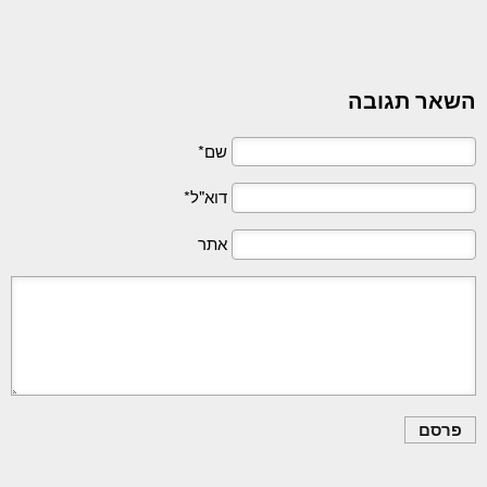
השאר תגובה
שם*
דוא"ל*
אתר
פרסם