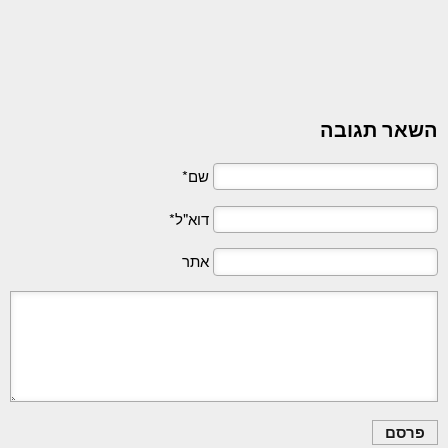
השאר תגובה
שם*
דוא"ל*
אתר
פרסם