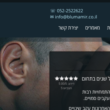
☏
052-2522622
✉
info@blumamir.co.il
ת
מאמרים
יצירת קשר
ל שנים בתחום
דירוג:
5
/
5.00
הצביעו:
5
 התמחויות רבות
עקבים סמויים.
אחרונות עקב שינויים